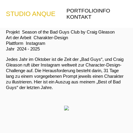
PORTFOLIO
INFO
STUDIO ANQUE
THE BAD GUYS CLUB
KONTAKT
Projekt
Season of the Bad Guys Club by Craig Gleason
Art der Arbeit
Charakter-Design
Plattform
Instagram
Jahr
2024 - 2025
Jedes Jahr im Oktober ist die Zeit der „Bad Guys“, und Craig
Gleason ruft über Instagram weltweit zur Character-Design-
Challenge auf. Die Herausforderung besteht darin, 31 Tage
lang zu einem vorgegebenen Prompt jeweils einen Charakter
zu illustrieren. Hier ist ein Auszug aus meinem „Best of Bad
Guys“ der letzten Jahre.