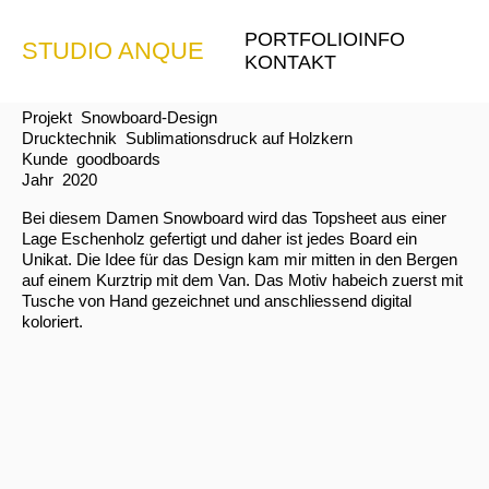
PORTFOLIO
INFO
STUDIO ANQUE
GOODBOARDS PRIMA
KONTAKT
Projekt
Snowboard-Design
Drucktechnik
Sublimationsdruck auf Holzkern
Kunde
goodboards
Jahr
2020
Bei diesem Damen Snowboard wird das Topsheet aus einer
Lage Eschenholz gefertigt und daher ist jedes Board ein
Unikat. Die Idee für das Design kam mir mitten in den Bergen
auf einem Kurztrip mit dem Van. Das Motiv habeich zuerst mit
Tusche von Hand gezeichnet und anschliessend digital
koloriert.