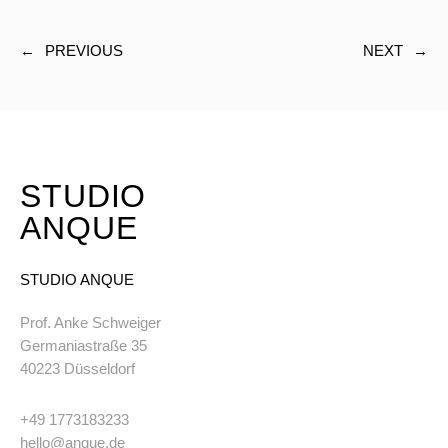
←
PREVIOUS
NEXT
→
STUDIO
ANQUE
STUDIO ANQUE
Prof. Anke Schweiger
Germaniastraße 35
40223 Düsseldorf
+49 1773183233
hello@anque.de