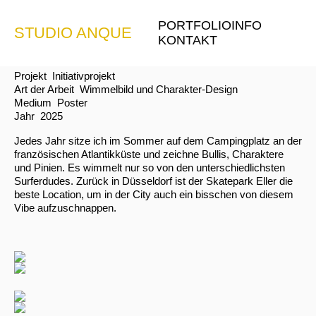
PORTFOLIO
INFO
STUDIO ANQUE
SURF&SKATE
KONTAKT
Projekt
Initiativprojekt
Art der Arbeit
Wimmelbild und Charakter-Design
Medium
Poster
Jahr
2025
Jedes Jahr sitze ich im Sommer auf dem Campingplatz an der
französischen Atlantikküste und zeichne Bullis, Charaktere
und Pinien. Es wimmelt nur so von den unterschiedlichsten
Surferdudes. Zurück in Düsseldorf ist der Skatepark Eller die
beste Location, um in der City auch ein bisschen von diesem
Vibe aufzuschnappen.