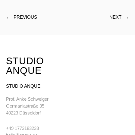
←
PREVIOUS
NEXT
→
STUDIO
ANQUE
STUDIO ANQUE
Prof. Anke Schweiger
Germaniastraße 35
40223 Düsseldorf
+49 1773183233